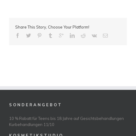
Share This Story, Choose Your Platform!
S O N D E R A N G E B O T
10 % Rabatt für Teens bis 18 Jahre auf Gesichtsbehandlungen
Kurbehandlungen 11/10
K O S M E T I K S T U D I O