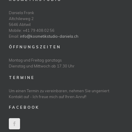
Daniela Frank
Altchileweg 2
5646 Abtwil
Mobile: +41 79 408 02 56
Email:
info@kosmetikstudio-daniela.ch
Ö F F N U N G S Z E I T E N
Montag und Freitag ganztags
Dienstag und Mittwoch ab 17.30 Uhr
T E R M I N E
Um einen Termin zu vereinbaren, nehmen Sie ungeniert
Kontakt auf - Ich freue mich auf Ihren Anruf!
F A C E B O O K